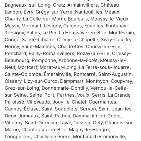
Bagneaux-sur-Loing, Gretz-Armainvilliers, Château-
Landon, Évry-Grégy-sur-Yerre, Nanteuil-lès-Meaux,
Charny, La Celle-sur-Morin, Bouleurs, Moussy-le-Vieux,
Messy, Mormant, Lésigny, Guignes, Écuelles, Fontenay-
Trésigny, Salins, Le Pin, La Houssaye-en-Brie, Montévrain,
Condé-Sainte-Libiaire, Crécy-la-Chapelle, Sivry-Courtry,
Héricy, Saint-Mammès, Chartrettes, Choisy-en-Brie,
Penchard, Bailly-Romainvilliers, Rozay-en-Brie, Croissy-
Beaubourg, Pomponne, Arbonne-la-Forêt, Moussy-le-
Neuf, Mortcerf, Moret-sur-Loing, La Ferté-sous-Jouarre,
Sainte-Colombe, Émerainville, Pontcarré, Saint-Augustin,
Oissery, Lizy-sur-Ourcq, Dampmart, Monthyon, Coupvray,
Grez-sur-Loing, Donnemarie-Dontilly, Vernou-la-Celle-
sur-Seine, Seine-Port, Perthes, Voulx, Serris, La Grande-
Paroisse, Villevaudé, Jouy-le-Châtel, Guermantes,
Cannes-Écluse, Saint-Soupplets, Servon, Saint-Jean-les-
Deux-Jumeaux, Saint-Pathus, Dammartin-en-Goële,
Villenoy, Saint-Germain-Laval, Cesson, Cély, Changis-sur-
Marne, Chanteloup-en-Brie, Magny-le-Hongre,
Longperrier, Chailly-en-Bière, Montcourt-Fromonville,