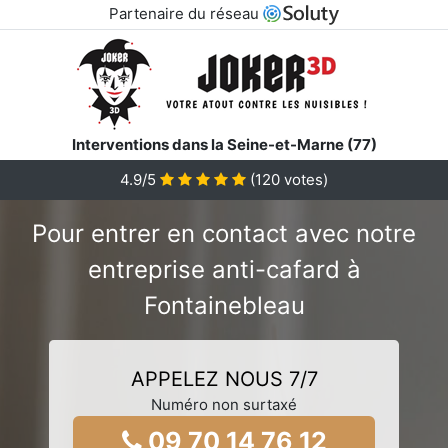
Partenaire du réseau
Interventions dans la Seine-et-Marne (77)
4.9/5
(
120
votes)
Pour entrer en contact avec notre
entreprise anti-cafard à
Fontainebleau
APPELEZ NOUS 7/7
Numéro non surtaxé
09 70 14 76 12