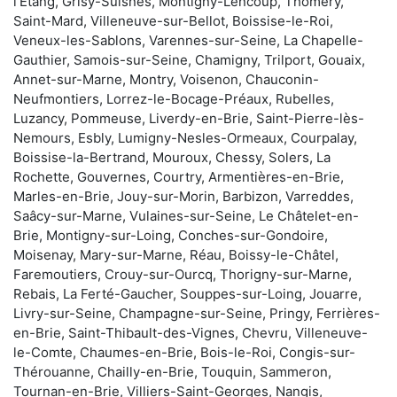
l'Étang, Grisy-Suisnes, Montigny-Lencoup, Thomery,
Saint-Mard, Villeneuve-sur-Bellot, Boissise-le-Roi,
Veneux-les-Sablons, Varennes-sur-Seine, La Chapelle-
Gauthier, Samois-sur-Seine, Chamigny, Trilport, Gouaix,
Annet-sur-Marne, Montry, Voisenon, Chauconin-
Neufmontiers, Lorrez-le-Bocage-Préaux, Rubelles,
Luzancy, Pommeuse, Liverdy-en-Brie, Saint-Pierre-lès-
Nemours, Esbly, Lumigny-Nesles-Ormeaux, Courpalay,
Boissise-la-Bertrand, Mouroux, Chessy, Solers, La
Rochette, Gouvernes, Courtry, Armentières-en-Brie,
Marles-en-Brie, Jouy-sur-Morin, Barbizon, Varreddes,
Saâcy-sur-Marne, Vulaines-sur-Seine, Le Châtelet-en-
Brie, Montigny-sur-Loing, Conches-sur-Gondoire,
Moisenay, Mary-sur-Marne, Réau, Boissy-le-Châtel,
Faremoutiers, Crouy-sur-Ourcq, Thorigny-sur-Marne,
Rebais, La Ferté-Gaucher, Souppes-sur-Loing, Jouarre,
Livry-sur-Seine, Champagne-sur-Seine, Pringy, Ferrières-
en-Brie, Saint-Thibault-des-Vignes, Chevru, Villeneuve-
le-Comte, Chaumes-en-Brie, Bois-le-Roi, Congis-sur-
Thérouanne, Chailly-en-Brie, Touquin, Sammeron,
Tournan-en-Brie, Villiers-Saint-Georges, Nangis,