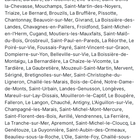
la-Chevasse, Mouchamps, Saint-Martin-des-Noyers,
Triaize, Le Bernard, Brouzils, La Bruffière, Pissotte,
Chantonnay, Beauvoir-sur-Mer, Givrand, La Boissière-des-
Landes, Chavagnes-en-Paillers, Froidfond, Saint-Michel-
en-l'Herm, Cugand, Moutiers-les-Mauxfaits, Saint-Malô-
du-Bois, Grosbreuil, Saint-Paul-en-Pareds, La Réorthe, Le
Poiré-sur-Vie, Foussais-Payré, Saint-Vincent-sur-Graon,
Dompierre-sur-Yon, Belleville-sur-Vie, La Boissière-de-
Montaigu, La Bernardière, La Chaize-le-Vicomte, La
Tardière, La Gaubretière, Mouzeuil-Saint-Martin, Mervent,
Sérigné, Bretignolles-sur-Mer, Saint-Christophe-du-
Ligneron, Chaillé-les-Marais, Bois-de-Céné, Notre-Dame-
de-Monts, Saint-Urbain, Landes-Genusson, Longèves,
Mareuil-sur-Lay-Dissais, Mouilleron-le-Captif, Le Boupère,
Falleron, Le Langon, Chauché, Antigny, L'Aiguillon-sur-Vie,
Champagné-les-Marais, Saint-Michel-Mont-Mercure,
Saint-Florent-des-Bois, Avrillé, Vendrennes, La Ferrière,
La Tranche-sur-Mer, Apremont, Saint-Michel-le-Cloucq, La
Genétouze, La Guyonnière, Saint-Aubin-des-Ormeaux,
Beaulieu-sous-la-Roche, L'Oie, Sainte-Foy, Chaillé-sous-