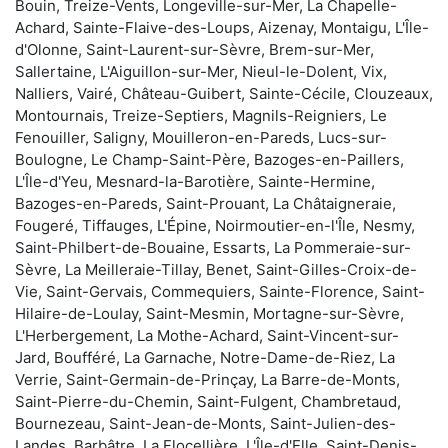
Bouin, Treize-Vents, Longeville-sur-Mer, La Chapelle-
Achard, Sainte-Flaive-des-Loups, Aizenay, Montaigu, L'Île-
d'Olonne, Saint-Laurent-sur-Sèvre, Brem-sur-Mer,
Sallertaine, L'Aiguillon-sur-Mer, Nieul-le-Dolent, Vix,
Nalliers, Vairé, Château-Guibert, Sainte-Cécile, Clouzeaux,
Montournais, Treize-Septiers, Magnils-Reigniers, Le
Fenouiller, Saligny, Mouilleron-en-Pareds, Lucs-sur-
Boulogne, Le Champ-Saint-Père, Bazoges-en-Paillers,
L'Île-d'Yeu, Mesnard-la-Barotière, Sainte-Hermine,
Bazoges-en-Pareds, Saint-Prouant, La Châtaigneraie,
Fougeré, Tiffauges, L'Épine, Noirmoutier-en-l'Île, Nesmy,
Saint-Philbert-de-Bouaine, Essarts, La Pommeraie-sur-
Sèvre, La Meilleraie-Tillay, Benet, Saint-Gilles-Croix-de-
Vie, Saint-Gervais, Commequiers, Sainte-Florence, Saint-
Hilaire-de-Loulay, Saint-Mesmin, Mortagne-sur-Sèvre,
L'Herbergement, La Mothe-Achard, Saint-Vincent-sur-
Jard, Boufféré, La Garnache, Notre-Dame-de-Riez, La
Verrie, Saint-Germain-de-Prinçay, La Barre-de-Monts,
Saint-Pierre-du-Chemin, Saint-Fulgent, Chambretaud,
Bournezeau, Saint-Jean-de-Monts, Saint-Julien-des-
Landes, Barbâtre, La Flocellière, L'Île-d'Elle, Saint-Denis-