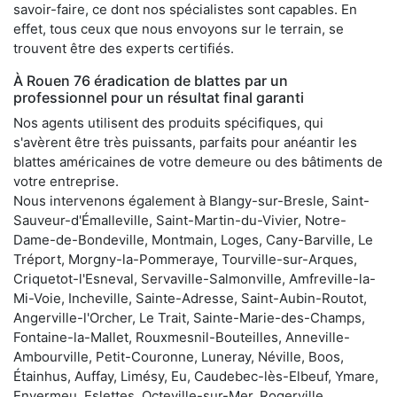
savoir-faire, ce dont nos spécialistes sont capables. En
effet, tous ceux que nous envoyons sur le terrain, se
trouvent être des experts certifiés.
À Rouen 76 éradication de blattes par un
professionnel pour un résultat final garanti
Nos agents utilisent des produits spécifiques, qui
s'avèrent être très puissants, parfaits pour anéantir les
blattes américaines de votre demeure ou des bâtiments de
votre entreprise.
Nous intervenons également à Blangy-sur-Bresle, Saint-
Sauveur-d'Émalleville, Saint-Martin-du-Vivier, Notre-
Dame-de-Bondeville, Montmain, Loges, Cany-Barville, Le
Tréport, Morgny-la-Pommeraye, Tourville-sur-Arques,
Criquetot-l'Esneval, Servaville-Salmonville, Amfreville-la-
Mi-Voie, Incheville, Sainte-Adresse, Saint-Aubin-Routot,
Angerville-l'Orcher, Le Trait, Sainte-Marie-des-Champs,
Fontaine-la-Mallet, Rouxmesnil-Bouteilles, Anneville-
Ambourville, Petit-Couronne, Luneray, Néville, Boos,
Étainhus, Auffay, Limésy, Eu, Caudebec-lès-Elbeuf, Ymare,
Envermeu, Eslettes, Octeville-sur-Mer, Rogerville,