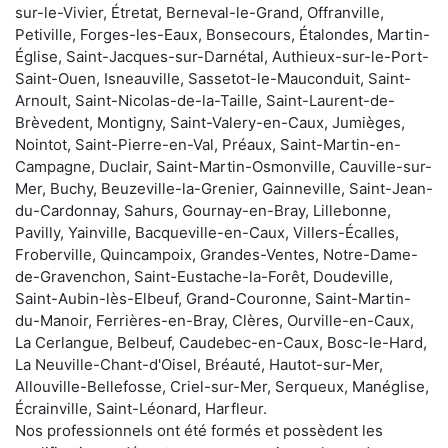
sur-le-Vivier, Étretat, Berneval-le-Grand, Offranville,
Petiville, Forges-les-Eaux, Bonsecours, Étalondes, Martin-
Église, Saint-Jacques-sur-Darnétal, Authieux-sur-le-Port-
Saint-Ouen, Isneauville, Sassetot-le-Mauconduit, Saint-
Arnoult, Saint-Nicolas-de-la-Taille, Saint-Laurent-de-
Brèvedent, Montigny, Saint-Valery-en-Caux, Jumièges,
Nointot, Saint-Pierre-en-Val, Préaux, Saint-Martin-en-
Campagne, Duclair, Saint-Martin-Osmonville, Cauville-sur-
Mer, Buchy, Beuzeville-la-Grenier, Gainneville, Saint-Jean-
du-Cardonnay, Sahurs, Gournay-en-Bray, Lillebonne,
Pavilly, Yainville, Bacqueville-en-Caux, Villers-Écalles,
Froberville, Quincampoix, Grandes-Ventes, Notre-Dame-
de-Gravenchon, Saint-Eustache-la-Forêt, Doudeville,
Saint-Aubin-lès-Elbeuf, Grand-Couronne, Saint-Martin-
du-Manoir, Ferrières-en-Bray, Clères, Ourville-en-Caux,
La Cerlangue, Belbeuf, Caudebec-en-Caux, Bosc-le-Hard,
La Neuville-Chant-d'Oisel, Bréauté, Hautot-sur-Mer,
Allouville-Bellefosse, Criel-sur-Mer, Serqueux, Manéglise,
Écrainville, Saint-Léonard, Harfleur.
Nos professionnels ont été formés et possèdent les