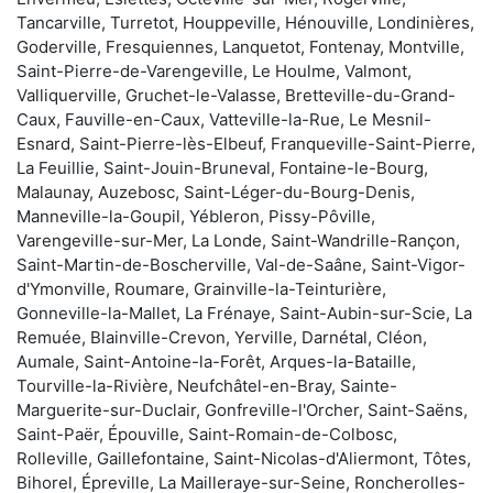
Tancarville, Turretot, Houppeville, Hénouville, Londinières,
Goderville, Fresquiennes, Lanquetot, Fontenay, Montville,
Saint-Pierre-de-Varengeville, Le Houlme, Valmont,
Valliquerville, Gruchet-le-Valasse, Bretteville-du-Grand-
Caux, Fauville-en-Caux, Vatteville-la-Rue, Le Mesnil-
Esnard, Saint-Pierre-lès-Elbeuf, Franqueville-Saint-Pierre,
La Feuillie, Saint-Jouin-Bruneval, Fontaine-le-Bourg,
Malaunay, Auzebosc, Saint-Léger-du-Bourg-Denis,
Manneville-la-Goupil, Yébleron, Pissy-Pôville,
Varengeville-sur-Mer, La Londe, Saint-Wandrille-Rançon,
Saint-Martin-de-Boscherville, Val-de-Saâne, Saint-Vigor-
d'Ymonville, Roumare, Grainville-la-Teinturière,
Gonneville-la-Mallet, La Frénaye, Saint-Aubin-sur-Scie, La
Remuée, Blainville-Crevon, Yerville, Darnétal, Cléon,
Aumale, Saint-Antoine-la-Forêt, Arques-la-Bataille,
Tourville-la-Rivière, Neufchâtel-en-Bray, Sainte-
Marguerite-sur-Duclair, Gonfreville-l'Orcher, Saint-Saëns,
Saint-Paër, Épouville, Saint-Romain-de-Colbosc,
Rolleville, Gaillefontaine, Saint-Nicolas-d'Aliermont, Tôtes,
Bihorel, Épreville, La Mailleraye-sur-Seine, Roncherolles-