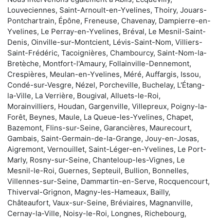
Louveciennes, Saint-Arnoult-en-Yvelines, Thoiry, Jouars-
Pontchartrain, Épône, Freneuse, Chavenay, Dampierre-en-
Yvelines, Le Perray-en-Yvelines, Bréval, Le Mesnil-Saint-
Denis, Oinville-sur-Montcient, Lévis-Saint-Nom, Villiers-
Saint-Frédéric, Tacoignières, Chambourcy, Saint-Nom-la-
Bretèche, Montfort-l'Amaury, Follainville-Dennemont,
Crespières, Meulan-en-Yvelines, Méré, Auffargis, Issou,
Condé-sur-Vesgre, Nézel, Porcheville, Buchelay, L'Étang-
la-Ville, La Verrière, Bougival, Alluets-le-Roi,
Morainvilliers, Houdan, Gargenville, Villepreux, Poigny-la-
Forêt, Beynes, Maule, La Queue-les-Yvelines, Chapet,
Bazemont, Flins-sur-Seine, Garancières, Maurecourt,
Gambais, Saint-Germain-de-la-Grange, Jouy-en-Josas,
Aigremont, Vernouillet, Saint-Léger-en-Yvelines, Le Port-
Marly, Rosny-sur-Seine, Chanteloup-les-Vignes, Le
Mesnil-le-Roi, Guernes, Septeuil, Bullion, Bonnelles,
Villennes-sur-Seine, Dammartin-en-Serve, Rocquencourt,
Thiverval-Grignon, Magny-les-Hameaux, Bailly,
Châteaufort, Vaux-sur-Seine, Bréviaires, Magnanville,
Cernay-la-Ville, Noisy-le-Roi, Longnes, Richebourg,