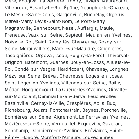
Méré, Bougival, La Verrière, Thoiry, Juziers, Maurecourt,
Villepreux, Essarts-le-Roi, Épône, Neauphle-le-Château,
Le Mesnil-Saint-Denis, Gargenville, Buchelay, Orgerus,
Mareil-Marly, Lévis-Saint-Nom, Le Port-Marly,
Magnanville, Bennecourt, Nézel, Auffargis, Maule,
Freneuse, Vaux-sur-Seine, Septeuil, Meulan-en-Yvelines,
Noisy-le-Roi, Saint-Rémy-lès-Chevreuse, Rosny-sur-
Seine, Morainvilliers, Mareil-sur-Mauldre, Coignières,
Tacoignières, Orgeval, Issou, Poigny-la-Forêt, Thiverval-
Grignon, Bazemont, Guernes, Jouy-en-Josas, Alluets-le-
Roi, Condé-sur-Vesgre, Hardricourt, Chavenay, Longnes,
Mézy-sur-Seine, Bréval, Chevreuse, Loges-en-Josas,
Saint-Léger-en-Yvelines, Villennes-sur-Seine, Bailly,
Médan, Rocquencourt, La Queue-les-Yvelines, Oinville-
sur-Montcient, Dammartin-en-Serve, Feucherolles,
Bazainville, Cernay-la-Ville, Crespières, Ablis, Buc,
Richebourg, Jouars-Pontchartrain, Beynes, Porcheville,
Bonnières-sur-Seine, Aigremont, Le Perray-en-Yvelines,
Mézières-sur-Seine, Vernouillet, Ecquevilly, Gazeran,
Sonchamp, Dampierre-en-Yvelines, Bréviaires, Saint-
Rémy-l'Honoré, Montfort-l'Amaury, Louveciennes,